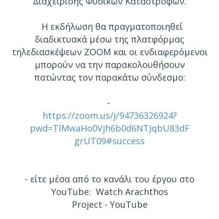
Διαχείρισης Φυσικών Καταστροφών.
Η εκδήλωση θα πραγματοποιηθεί
διαδικτυακά μέσω της πλατφόρμας
τηλεδιασκέψεων ZOOM και οι ενδιαφερόμενοι
μπορούν να την παρακολουθήσουν
πατώντας τον παρακάτω σύνδεσμο:
-
https://zoom.us/j/94736326924?
pwd=TlMwaHo0Vjh6b0d6NTJqbU83dF
grUT09#success
- είτε μέσα από το κανάλι του έργου στο
YouTube: Watch Arachthos
Project - YouTube